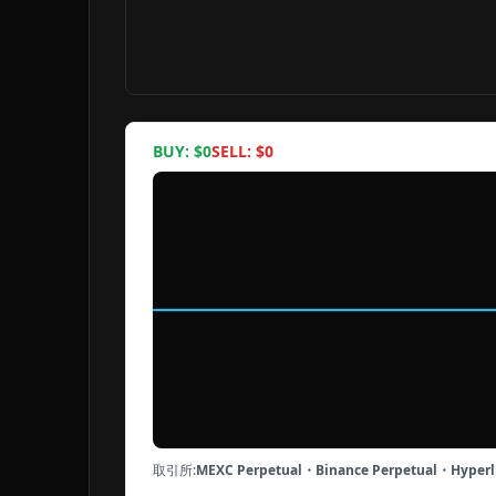
BUY: $
0
SELL: $
0
取引所:
MEXC Perpetual・Binance Perpetual・Hyperli