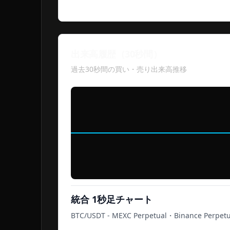
出来高履歴（30秒間）
過去30秒間の買い・売り出来高推移
統合 1秒足チャート
BTC/USDT
-
MEXC Perpetual・Binance Perpetu