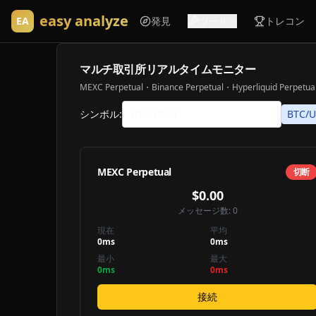
easy analyze
EA
発見
ツール
トレコン
マルチ取引所リアルタイムモニター
MEXC Perpetual・Binance Perpetual・Hyperliquid Perpetua
シンボル:
BTC/
MEXC Perpetual
切断
$0.00
メッセージ数:
0
現在
平均
0
ms
0
ms
最小
最大
0
ms
0
ms
接続