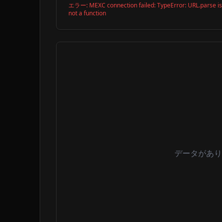
エラー:
MEXC connection failed: TypeError: URL.parse is
not a function
データがあり