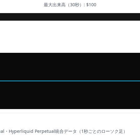
最大出来高（30秒）: $
100
al・Hyperliquid Perpetual
統合データ（1秒ごとのローソク足）