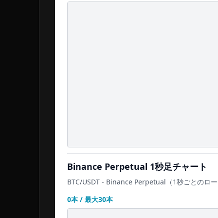
Binance Perpetual
1秒足チャート
BTC/USDT
-
Binance Perpetual
（1秒ごとのロ
0
本 / 最大
30
本