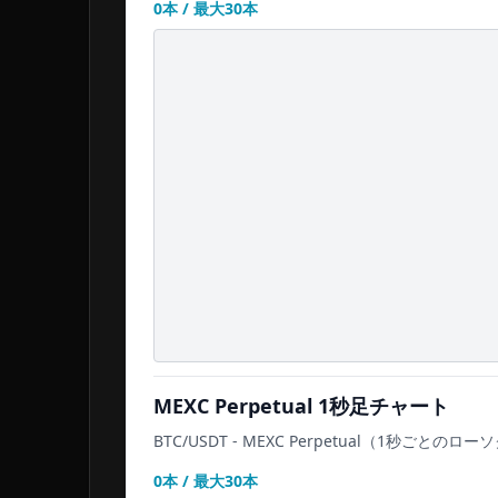
0
本 / 最大
30
本
MEXC Perpetual
1秒足チャート
BTC/USDT
-
MEXC Perpetual
（1秒ごとのローソ
0
本 / 最大
30
本