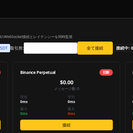
l
のWebSocket接続とレイテンシーを同時監視
USDT
取引所:
3
個選択中
全て接続
接続中:
Binance Perpetual
切断
$0.00
メッセージ数:
0
現在
平均
0
ms
0
ms
最小
最大
0
ms
0
ms
接続