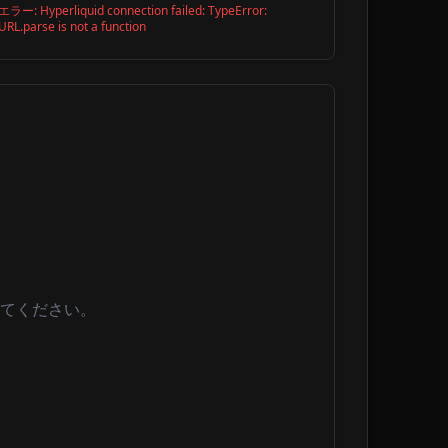
エラー:
Hyperliquid connection failed: TypeError:
URL.parse is not a function
てください。