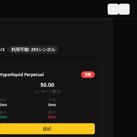
ダークモー
テーマ
0
/
3
利用可能:
293
シンボル
Hyperliquid Perpetual
切断
$0.00
メッセージ数:
0
現在
平均
0
ms
0
ms
最小
最大
0
ms
0
ms
接続